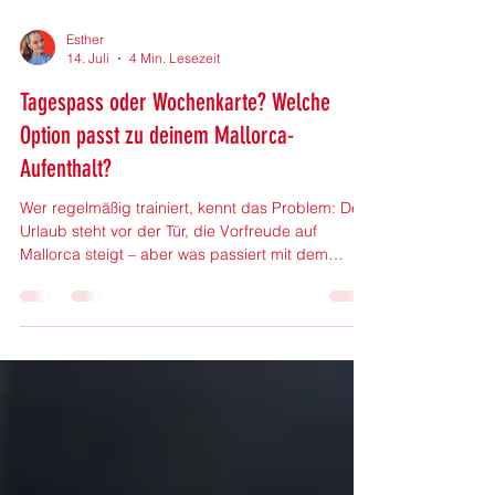
Esther
14. Juli
4 Min. Lesezeit
Tagespass oder Wochenkarte? Welche
Option passt zu deinem Mallorca-
Aufenthalt?
Wer regelmäßig trainiert, kennt das Problem: Der
Urlaub steht vor der Tür, die Vorfreude auf
Mallorca steigt – aber was passiert mit dem
Training? Viele Urlauber möchten auch während
ihrer Reise aktiv bleiben. Dabei stellt sich oft eine
ganz praktische Frage: Sollte man einen
Tagespass nutzen oder lohnt sich eine
Wochenkarte? Die Antwort hängt von mehreren
Faktoren ab. Aufenthaltsdauer, Trainingsziele,
persönliche Routine und die Art des Urlaubs
spielen dabei eine wichtige Ro