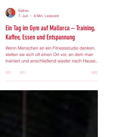
Esther
7. Juli
4 Min. Lesezeit
Ein Tag im Gym auf Mallorca – Training,
Kaffee, Essen und Entspannung
Wenn Menschen an ein Fitnessstudio denken,
stellen sie sich oft einen Ort vor, an dem man
trainiert und anschließend wieder nach Hause
fährt. Doch moderne Fitnessstudios entwickeln
sich zunehmend weiter. Gerade auf Mallorca
suchen viele Menschen heute nicht nur nach
Geräten und Trainingsmöglichkeiten, sondern
nach einem Ort, an dem sie gerne Zeit
verbringen. Training, guter Kaffee, entspannte
Atmosphäre, gesundes Essen und die
Möglichkeit, den Tag aktiv zu gestalten – für vie