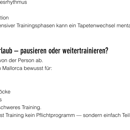
gesrhythmus
tion
nsiver Trainingsphasen kann ein Tapetenwechsel menta
rlaub – pausieren oder weitertrainieren?
von der Person ab.
n Mallorca bewusst für:
löcke
s
schweres Training.
 ist Training kein Pflichtprogramm — sondern einfach Teil