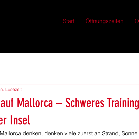
Start
Öffnungszeiten
O
n. Lesezeit
 auf Mallorca – Schweres Training
er Insel
llorca denken, denken viele zuerst an Strand, Sonne