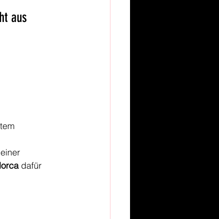
ht aus
ftem 
einer 
lorca
 dafür 