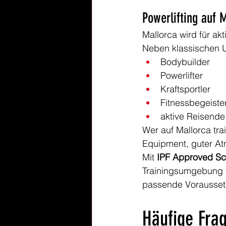
Powerlifting auf 
Mallorca wird für ak
Neben klassischen
Bodybuilder
Powerlifter
Kraftsportler
Fitnessbegeiste
aktive Reisende
Wer auf Mallorca tra
Equipment, guter At
Mit 
IPF Approved Sc
Trainingsumgebung fü
passende Vorausset
Häufige Fra