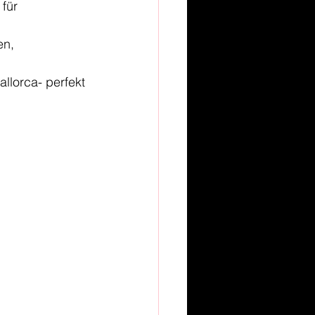
für 
n, 
llorca- perfekt 