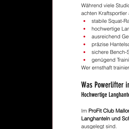
Während viele Studio
achten Kraftsportler
stabile Squat-R
hochwertige La
ausreichend Ge
präzise Hantels
sichere Bench-
genügend Train
Wer ernsthaft trainie
Was Powerlifter 
Hochwertige Langhant
Im 
ProFit Club Mallo
Langhanteln und Sc
ausgelegt sind.