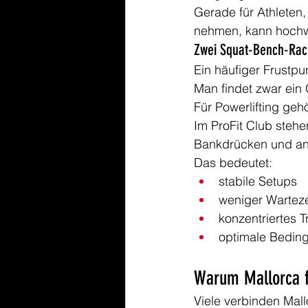
Gerade für Athleten,
nehmen, kann hochw
Zwei Squat-Bench-Rack
Ein häufiger Frustpun
Man findet zwar ein
Für Powerlifting ge
Im ProFit Club stehe
Bankdrücken und and
Das bedeutet:
stabile Setups
weniger Warteze
konzentriertes T
optimale Beding
Warum Mallorca f
Viele verbinden Mall