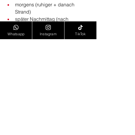
morgens (ruhiger + danach 
Strand)
später Nachmittag (nach 
Ausflügen)
abends (kühler + entspannter)
Whatsapp
Instagram
TikTok
Im Sommer ist frühes Training oft am 
angenehmsten.
8. Die häufigsten Fehler von 
Urlaubern im Gym
Viele Touristen machen ähnliche 
Fehler:
zu hohe Erwartungen an jedes 
Studio
kein Plan für das Training im 
Urlaub
unterschätzen der Hitze / 
Regeneration
zu wenig Flüssigkeit