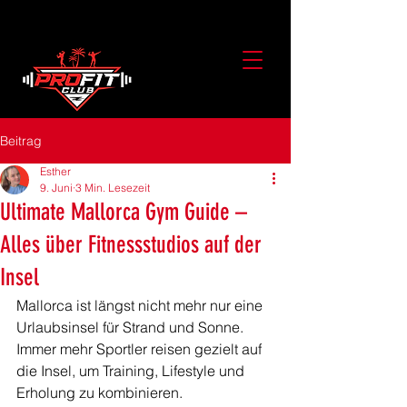
Beitrag
Esther
9. Juni
3 Min. Lesezeit
Ultimate Mallorca Gym Guide –
Alles über Fitnessstudios auf der
Insel
Mallorca ist längst nicht mehr nur eine 
Urlaubsinsel für Strand und Sonne. 
Immer mehr Sportler reisen gezielt auf 
die Insel, um Training, Lifestyle und 
Erholung zu kombinieren.